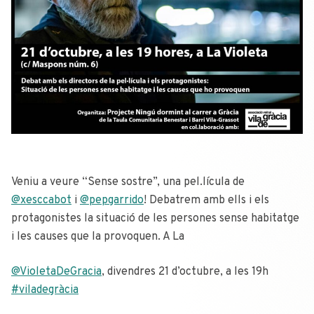
Veniu a veure “Sense sostre”, una pel.lícula de
@xesccabot
i
@pepgarrido
! Debatrem amb ells i els
protagonistes la situació de les persones sense habitatge
i les causes que la provoquen. A La
@VioletaDeGracia
, divendres 21 d’octubre, a les 19h
#viladegràcia