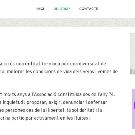
INICI
QUI SOM?
CONTACTE
 Soci) és una entitat formada per una diversitat de
: millorar les condicions de vida dels veïns i veïnes de
molts anys a l’Associació constituïda des de l’any 74.
nquietud : proposar, exigir, denunciar i defensar
s persones des de la llibertat, la solidaritat i la
ci ha participar activament en les lluites i