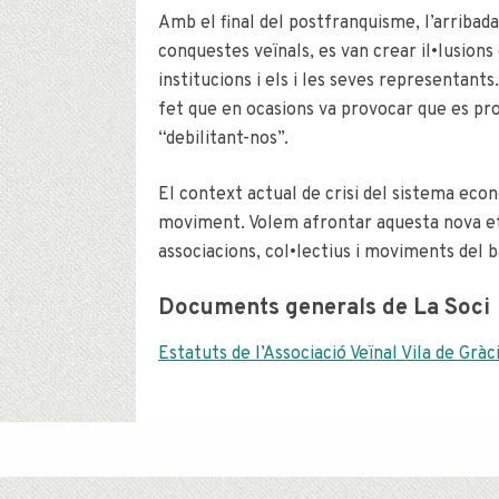
Amb el final del postfranquisme, l’arribad
conquestes veïnals, es van crear il•lusion
institucions i els i les seves representant
fet que en ocasions va provocar que es prod
“debilitant-nos”.
El context actual de crisi del sistema econ
moviment. Volem afrontar aquesta nova eta
associacions, col•lectius i moviments del ba
Documents generals de La Soci
Estatuts de l’Associació Veïnal Vila de Gràc