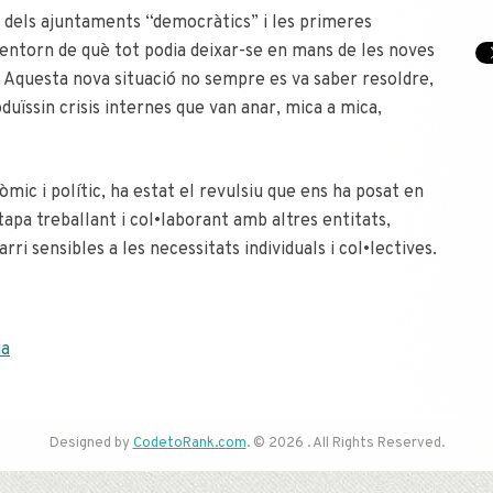
a dels ajuntaments “democràtics” i les primeres
s entorn de què tot podia deixar-se en mans de les noves
s. Aquesta nova situació no sempre es va saber resoldre,
uïssin crisis internes que van anar, mica a mica,
òmic i polític, ha estat el revulsiu que ens ha posat en
pa treballant i col•laborant amb altres entitats,
rri sensibles a les necessitats individuals i col•lectives.
ia
Designed by
CodetoRank.com
. © 2026 . All Rights Reserved.