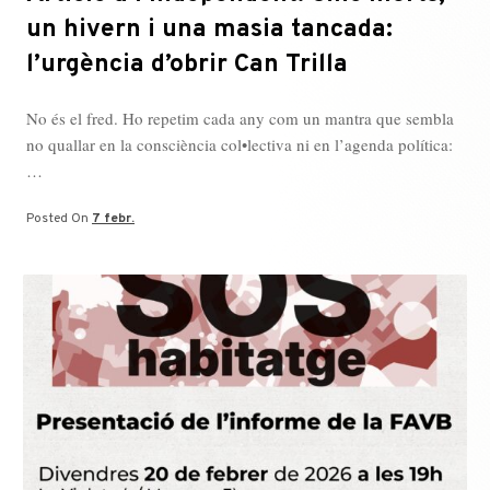
un hivern i una masia tancada:
l’urgència d’obrir Can Trilla
No és el fred. Ho repetim cada any com un mantra que sembla
no quallar en la consciència col•lectiva ni en l’agenda política:
…
Posted On
7 febr.