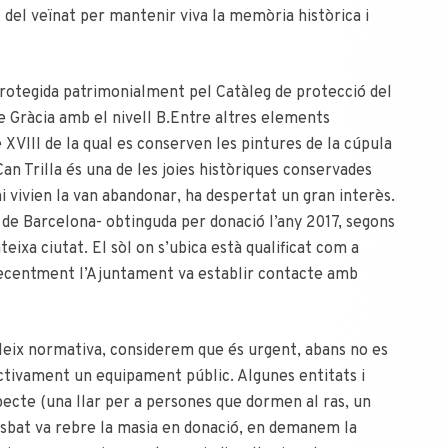
 del veïnat per mantenir viva la memòria històrica i
 protegida patrimonialment pel Catàleg de protecció del
de Gràcia amb el nivell B.Entre altres elements
 XVIII de la qual es conserven les pintures de la cúpula
an Trilla és una de les joies històriques conservades
 vivien la van abandonar, ha despertat un gran interès.
de Barcelona- obtinguda per donació l’any 2017, segons
eixa ciutat. El sòl on s’ubica està qualificat com a
ecentment l’Ajuntament va establir contacte amb
bleix normativa, considerem que és urgent, abans no es
ectivament un equipament públic. Algunes entitats i
specte (una llar per a persones que dormen al ras, un
isbat va rebre la masia en donació, en demanem la