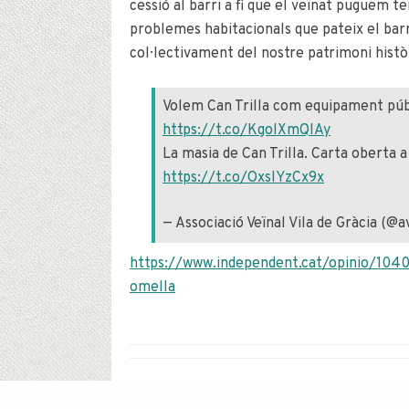
cessió al barri a fi que el veïnat puguem t
problemes habitacionals que pateix el barri
col·lectivament del nostre patrimoni histò
Volem Can Trilla com equipament públ
https://t.co/KgolXmQIAy
La masia de Can Trilla. Carta oberta
https://t.co/OxslYzCx9x
— Associació Veïnal Vila de Gràcia (@a
https://www.independent.cat/opinio/10400
omella