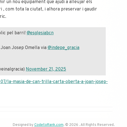
enir un nou equipament que ajudi a alleujar els
 , com tota la ciutat, i alhora preservar i gaudir
ric.
ic pel barri!
@esglesiabcn
 a Joan Josep Omella via
@indepe_gracia
veinalgracia)
November 21, 2025
7/la-masia-de-can-trilla-carta-oberta-a-joan-josep-
Designed by
CodetoRank.com
. © 2026 . All Rights Reserved.