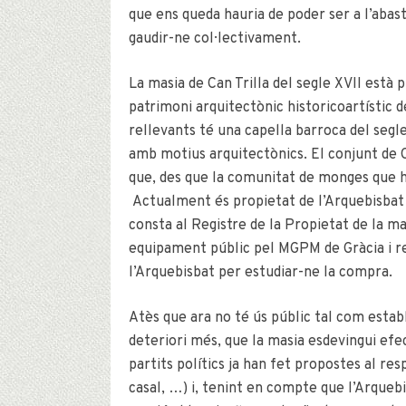
que ens queda hauria de poder ser a l’abast
gaudir-ne col·lectivament.
La masia de Can Trilla del segle XVII està
patrimoni arquitectònic historicoartístic 
rellevants té una capella barroca del segle
amb motius arquitectònics. El conjunt de C
que, des que la comunitat de monges que hi
Actualment és propietat de l’Arquebisbat 
consta al Registre de la Propietat de la mat
equipament públic pel MGPM de Gràcia i r
l’Arquebisbat per estudiar-ne la compra.
Atès que ara no té ús públic tal com esta
deteriori més, que la masia esdevingui ef
partits polítics ja han fet propostes al re
casal, …) i, tenint en compte que l’Arqueb